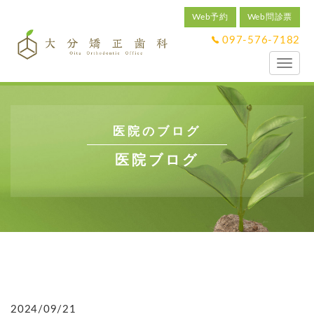
Web予約
Web問診票
097-576-7182
Toggl
naviga
医院のブログ
医院ブログ
2024/09/21